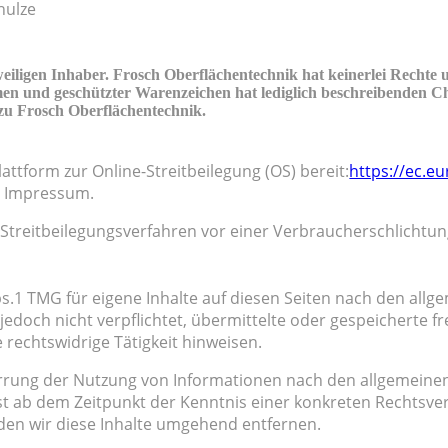
hulze
eiligen Inhaber. Frosch Oberflächentechnik hat keinerlei Rechte
nd geschützter Warenzeichen hat lediglich beschreibenden Cha
zu Frosch Oberflächentechnik.
attform zur Online-Streitbeilegung (OS) bereit:
https://ec.e
m Impressum.
an Streitbeilegungsverfahren vor einer Verbraucherschlichtu
bs.1 TMG für eigene Inhalte auf diesen Seiten nach den all
r jedoch nicht verpflichtet, übermittelte oder gespeichert
 rechtswidrige Tätigkeit hinweisen.
rrung der Nutzung von Informationen nach den allgemeinen
rst ab dem Zeitpunkt der Kenntnis einer konkreten Rechtsv
en wir diese Inhalte umgehend entfernen.